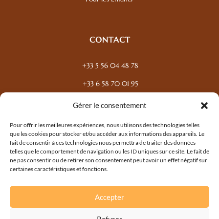
CONTACT
+33 5 56 04 48 78
+33 6 58 70 01 95
83 Cours Balguerie Stuttenberg, 33300 Bordeaux
Gérer le consentement
contact@jasmineinstitute.fr
Pour offrir les meilleures expériences, nous utilisons des technologies telles
que les cookies pour stocker et/ou accéder aux informations des appareils. Le
fait de consentir à ces technologies nous permettra de traiter des données
telles que le comportement de navigation ou les ID uniques sur ce site. Le fait de
Tous droits réservés.
ne pas consentir ou de retirer son consentement peut avoir un effet négatif sur
© 2026 – Jasmine Institute
certaines caractéristiques et fonctions.
Conception & SEO par l’
Agence Limitless
Accepter
Mentions légales
Conditions générales de vente
Refuser