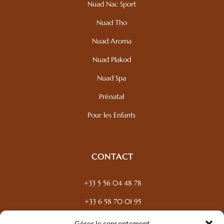
Nuad Nac Sport
Nuad Tho
Nuad Aroma
Nuad Plakod
Nuad Spa
Prénatal
Pour les Enfants
CONTACT
+33 5 56 04 48 78
+33 6 58 70 01 95
83 Cours Balguerie Stuttenberg, 33300 Bordeaux
Gérer le consentement