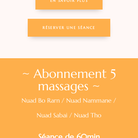
EN SAVOIR PLUS
RÉSERVER UNE SÉANCE
~ Abonnement 5
massages ~
Nuad Bo Rarn / Nuad Nammane /
Nuad Sabai / Nuad Tho
Séance de 60min