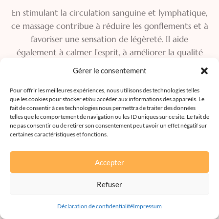
En stimulant la circulation sanguine et lymphatique,
ce massage contribue à réduire les gonflements et à
favoriser une sensation de légèreté. Il aide
également à calmer l’esprit, à améliorer la qualité
du sommeil et à renforcer la connexion entre la
Gérer le consentement
mère et son bébé. Offrez-vous un instant de
sérénité et de bien-être dans un cadre bienveillant,
Pour offrir les meilleures expériences, nous utilisons des technologies telles
que les cookies pour stocker et/ou accéder aux informations des appareils. Le
spécialement pensé pour vous et votre enfant à
fait de consentir à ces technologies nous permettra de traiter des données
naître.
telles que le comportement de navigation ou les ID uniques sur ce site. Le fait de
ne pas consentir ou de retirer son consentement peut avoir un effet négatif sur
certaines caractéristiques et fonctions.
Accepter
Séance de 60min
75€
Refuser
Séance de 90min
105€
Déclaration de confidentialité
Impressum